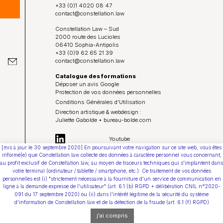
Constellation Médiation
CONTACTEZ-NOUS
+33 (0)1 4020 08 47
contact@constellation.law
Nos partenaires
Constellation Law – Sud
Nous écrire un mail
2000 route des Lucioles
06410 Sophia-Antipolis
+33 (0)9 62 65 21 39
Nous rejoindre
contact@constellation.law
Catalogue des formations
Les Smart Diagnostics
Déposer un avis Google
Protection de vos données personnelles
Conditions Générales d’Utilisation
Blog
Direction artistique & webdesign :
Juliette Gabolde • bureau-bolde.com
Youtube
[mis à jour le 30 septembre 2020] En poursuivant votre navigation sur ce site web, vous êtes
informé(e) que Constellation.law collecte des données à caractère personnel vous concernant,
au profit exclusif de Constellation.law, au moyen de traceurs techniques qui s'implantent dans
votre terminal (ordinateur / tablette / smartphone, etc.). Ce traitement de vos données
personnelles est (i) "strictement nécessaire à la fourniture d'un service de communication en
ligne à la demande expresse de l'utilisateur" (art. 6.1 (b) RGPD + délibération CNIL n°2020-
091 du 17 septembre 2020) ou (ii) dans l'intérêt légitime de la sécurité du système
d'information de Constellation.law et de la détection de la fraude (art. 6.1 (f) RGPD)
j'ai compris
.