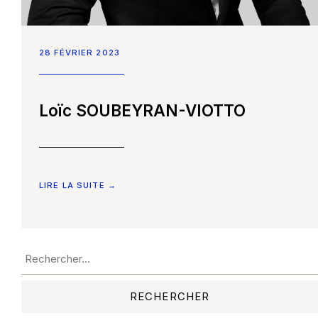
28 FÉVRIER 2023
Accueil
Loïc SOUBEYRAN-VIOTTO
Nos compétences
Notre équipe
Constellation Médiation
CONTACTEZ-NOUS
LIRE LA SUITE →
Nos partenaires
Nous écrire un mail
Nous rejoindre
Les Smart Diagnostics