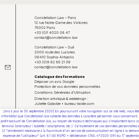
Constellation Law – Paris
12 rue Notre-Dame des Victoires
75002 Paris
+33 (0)1 4020 08 47
contact@constellation.law
Constellation Law – Sud
2000 route des Lucioles
06410 Sophia-Antipolis
+33 (0)9 62 65 21 39
contact@constellation.law
Catalogue des formations
Déposer un avis Google
Protection de vos données personnelles
Conditions Générales d’Utilisation
Direction artistique & webdesign :
Juliette Gabolde • bureau-bolde.com
[mis à jour le 30 septembre 2020] En poursuivant votre navigation sur ce site web, vous ête
Youtube
informé(e) que Constellation.law collecte des données à caractère personnel vous concernant,
profit exclusif de Constellation.law, au moyen de traceurs techniques qui s'implantent dans vo
terminal (ordinateur / tablette / smartphone, etc.). Ce traitement de vos données personnelles 
(i) "strictement nécessaire à la fourniture d'un service de communication en ligne à la deman
expresse de l'utilisateur" (art. 6.1 (b) RGPD + délibération CNIL n°2020-091 du 17 septemb