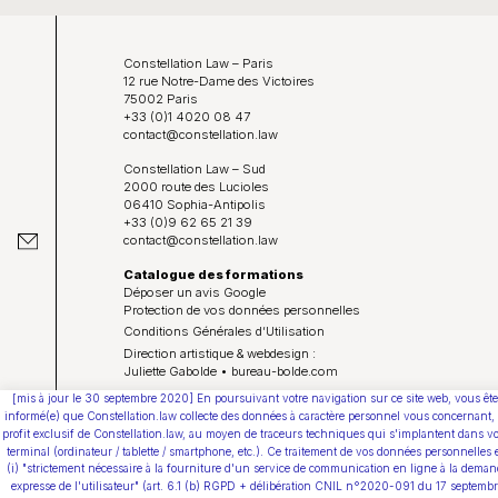
Constellation Law – Paris
12 rue Notre-Dame des Victoires
75002 Paris
+33 (0)1 4020 08 47
contact@constellation.law
Constellation Law – Sud
2000 route des Lucioles
06410 Sophia-Antipolis
+33 (0)9 62 65 21 39
contact@constellation.law
Catalogue des formations
Déposer un avis Google
Protection de vos données personnelles
Conditions Générales d’Utilisation
Direction artistique & webdesign :
Juliette Gabolde • bureau-bolde.com
[mis à jour le 30 septembre 2020] En poursuivant votre navigation sur ce site web, vous ête
Youtube
informé(e) que Constellation.law collecte des données à caractère personnel vous concernant,
profit exclusif de Constellation.law, au moyen de traceurs techniques qui s'implantent dans vo
terminal (ordinateur / tablette / smartphone, etc.). Ce traitement de vos données personnelles 
(i) "strictement nécessaire à la fourniture d'un service de communication en ligne à la deman
expresse de l'utilisateur" (art. 6.1 (b) RGPD + délibération CNIL n°2020-091 du 17 septemb