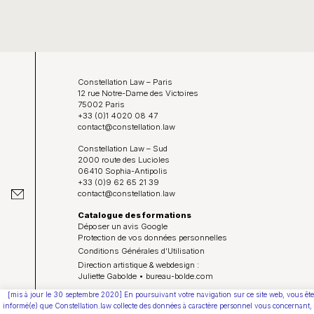
Constellation Law – Paris
12 rue Notre-Dame des Victoires
75002 Paris
+33 (0)1 4020 08 47
contact@constellation.law
Constellation Law – Sud
2000 route des Lucioles
06410 Sophia-Antipolis
+33 (0)9 62 65 21 39
contact@constellation.law
Catalogue des formations
Déposer un avis Google
Protection de vos données personnelles
Conditions Générales d’Utilisation
Direction artistique & webdesign :
Juliette Gabolde • bureau-bolde.com
[mis à jour le 30 septembre 2020] En poursuivant votre navigation sur ce site web, vous ête
Youtube
informé(e) que Constellation.law collecte des données à caractère personnel vous concernant,