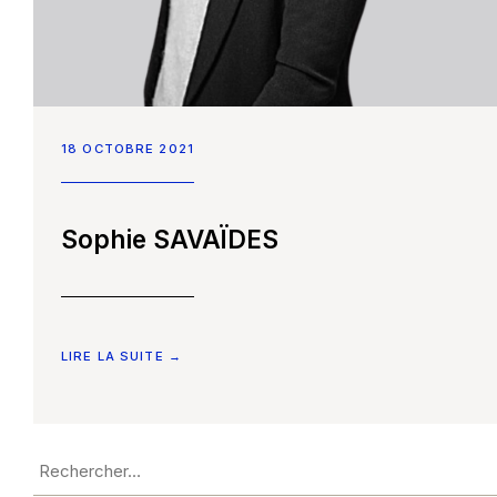
Accueil
18 OCTOBRE 2021
Nos compétences
Sophie SAVAÏDES
Notre équipe
Constellation Médiation
CONTACTEZ-NOUS
LIRE LA SUITE →
Nos partenaires
Nous écrire un mail
Nous rejoindre