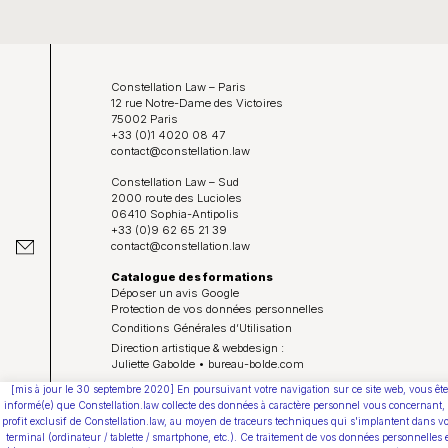
Constellation Law – Paris
12 rue Notre-Dame des Victoires
75002 Paris
+33 (0)1 4020 08 47
contact@constellation.law
Constellation Law – Sud
2000 route des Lucioles
06410 Sophia-Antipolis
+33 (0)9 62 65 21 39
contact@constellation.law
Catalogue des formations
Déposer un avis Google
Protection de vos données personnelles
Conditions Générales d’Utilisation
Direction artistique & webdesign :
Juliette Gabolde • bureau-bolde.com
[mis à jour le 30 septembre 2020] En poursuivant votre navigation sur ce site web, vous ête
Youtube
informé(e) que Constellation.law collecte des données à caractère personnel vous concernant,
profit exclusif de Constellation.law, au moyen de traceurs techniques qui s'implantent dans vo
terminal (ordinateur / tablette / smartphone, etc.). Ce traitement de vos données personnelles 