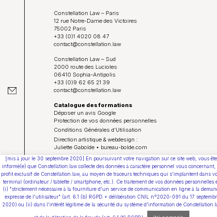
Constellation Law – Paris
12 rue Notre-Dame des Victoires
75002 Paris
+33 (0)1 4020 08 47
contact@constellation.law
Constellation Law – Sud
2000 route des Lucioles
06410 Sophia-Antipolis
+33 (0)9 62 65 21 39
contact@constellation.law
Catalogue des formations
Déposer un avis Google
Protection de vos données personnelles
Conditions Générales d’Utilisation
Direction artistique & webdesign :
Juliette Gabolde • bureau-bolde.com
[mis à jour le 30 septembre 2020] En poursuivant votre navigation sur ce site web, vous ête
Youtube
informé(e) que Constellation.law collecte des données à caractère personnel vous concernant,
profit exclusif de Constellation.law, au moyen de traceurs techniques qui s'implantent dans vo
terminal (ordinateur / tablette / smartphone, etc.). Ce traitement de vos données personnelles 
(i) "strictement nécessaire à la fourniture d'un service de communication en ligne à la deman
expresse de l'utilisateur" (art. 6.1 (b) RGPD + délibération CNIL n°2020-091 du 17 septemb
2020) ou (ii) dans l'intérêt légitime de la sécurité du système d'information de Constellation.