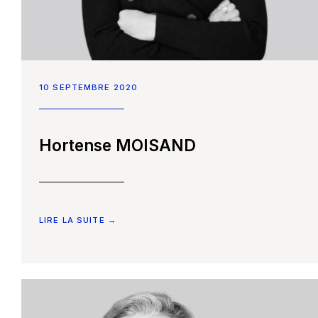
Constellation Médiation
CONTACTEZ-NOUS
Nos partenaires
Nous écrire un mail
Nous rejoindre
10 SEPTEMBRE 2020
Les Smart Diagnostics
Hortense MOISAND
Blog
LIRE LA SUITE →