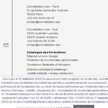
Constellation Law – Paris
12 rue Notre-Dame des Victoires
75002 Paris
+33 (0)1 4020 08 47
contact@constellation.law
Constellation Law – Sud
2000 route des Lucioles
06410 Sophia-Antipolis
+33 (0)9 62 65 21 39
contact@constellation.law
Catalogue des formations
Déposer un avis Google
Protection de vos données personnelles
Conditions Générales d’Utilisation
Direction artistique & webdesign :
Juliette Gabolde • bureau-bolde.com
[mis à jour le 30 septembre 2020] En poursuivant votre navigation sur ce site web, vous ête
Youtube
informé(e) que Constellation.law collecte des données à caractère personnel vous concernant,
profit exclusif de Constellation.law, au moyen de traceurs techniques qui s'implantent dans vo
terminal (ordinateur / tablette / smartphone, etc.). Ce traitement de vos données personnelles 
(i) "strictement nécessaire à la fourniture d'un service de communication en ligne à la deman
expresse de l'utilisateur" (art. 6.1 (b) RGPD + délibération CNIL n°2020-091 du 17 septemb
2020) ou (ii) dans l'intérêt légitime de la sécurité du système d'information de Constellation.