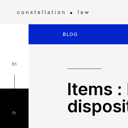
BLOG
En
Items :
disposi
Fr