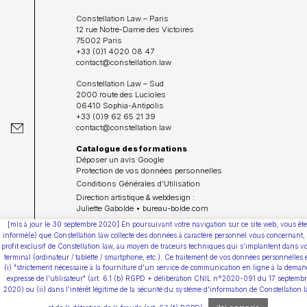
Constellation Law – Paris
12 rue Notre-Dame des Victoires
75002 Paris
+33 (0)1 4020 08 47
contact@constellation.law
Constellation Law – Sud
2000 route des Lucioles
06410 Sophia-Antipolis
+33 (0)9 62 65 21 39
contact@constellation.law
Catalogue des formations
Déposer un avis Google
Protection de vos données personnelles
Conditions Générales d’Utilisation
Direction artistique & webdesign :
Juliette Gabolde • bureau-bolde.com
[mis à jour le 30 septembre 2020] En poursuivant votre navigation sur ce site web, vous ête
Youtube
informé(e) que Constellation.law collecte des données à caractère personnel vous concernant,
profit exclusif de Constellation.law, au moyen de traceurs techniques qui s'implantent dans vo
terminal (ordinateur / tablette / smartphone, etc.). Ce traitement de vos données personnelles 
(i) "strictement nécessaire à la fourniture d'un service de communication en ligne à la deman
expresse de l'utilisateur" (art. 6.1 (b) RGPD + délibération CNIL n°2020-091 du 17 septemb
2020) ou (ii) dans l'intérêt légitime de la sécurité du système d'information de Constellation.