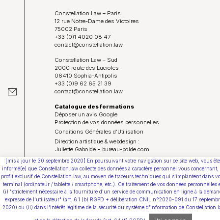
Constellation Law – Paris
12 rue Notre-Dame des Victoires
75002 Paris
+33 (0)1 4020 08 47
contact@constellation.law
Constellation Law – Sud
2000 route des Lucioles
06410 Sophia-Antipolis
+33 (0)9 62 65 21 39
contact@constellation.law
Catalogue des formations
Déposer un avis Google
Protection de vos données personnelles
Conditions Générales d’Utilisation
Direction artistique & webdesign :
Juliette Gabolde • bureau-bolde.com
[mis à jour le 30 septembre 2020] En poursuivant votre navigation sur ce site web, vous ête
Youtube
informé(e) que Constellation.law collecte des données à caractère personnel vous concernant,
profit exclusif de Constellation.law, au moyen de traceurs techniques qui s'implantent dans vo
terminal (ordinateur / tablette / smartphone, etc.). Ce traitement de vos données personnelles 
(i) "strictement nécessaire à la fourniture d'un service de communication en ligne à la deman
expresse de l'utilisateur" (art. 6.1 (b) RGPD + délibération CNIL n°2020-091 du 17 septemb
2020) ou (ii) dans l'intérêt légitime de la sécurité du système d'information de Constellation.