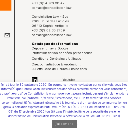
Constellation Médiation
CONTACTEZ-NOUS
+33 (0)1 4020 08 47
contact@constellation.law
Nos partenaires
Constellation Law – Sud
Nous écrire un mail
2000 route des Lucioles
06410 Sophia-Antipolis
+33 (0)9 62 65 21 39
Nous rejoindre
contact@constellation.law
Catalogue des formations
Les Smart Diagnostics
Déposer un avis Google
Protection de vos données personnelles
Conditions Générales d’Utilisation
Blog
Direction artistique & webdesign :
Juliette Gabolde • bureau-bolde.com
Youtube
[mis à jour le 30 septembre 2020] En poursuivant votre navigation sur ce site web, vous êtes
informé(e) que Constellation.law collecte des données à caractère personnel vous concernant,
au profit exclusif de Constellation.law, au moyen de traceurs techniques qui s'implantent dans
votre terminal (ordinateur / tablette / smartphone, etc.). Ce traitement de vos données
personnelles est (i) "strictement nécessaire à la fourniture d'un service de communication en
ligne à la demande expresse de l'utilisateur" (art. 6.1 (b) RGPD + délibération CNIL n°2020-
091 du 17 septembre 2020) ou (ii) dans l'intérêt légitime de la sécurité du système
d'information de Constellation.law et de la détection de la fraude (art. 6.1 (f) RGPD)
j'ai compris
.