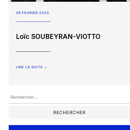
28 FÉVRIER 2023
Accueil
Loïc SOUBEYRAN-VIOTTO
Nos compétences
Notre équipe
LIRE LA SUITE →
Constellation Médiation
CONTACTEZ-NOUS
Nos partenaires
Nous écrire un mail
Nous rejoindre
Les Smart Diagnostics