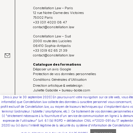
Constellation Law – Paris
12 rue Notre-Dame des Victoires
75002 Paris
+33 (0)1 4020 08 47
contact@constellation.law
Constellation Law – Sud
2000 route des Lucioles
06410 Sophia-Antipolis
+33 (0)9 62 65 21 39
contact@constellation.law
Catalogue des formations
Déposer un avis Google
Protection de vos données personnelles
Conditions Générales d’Utilisation
Direction artistique & webdesign :
Juliette Gabolde • bureau-bolde.com
[mis à jour le 30 septembre 2020] En poursuivant votre navigation sur ce site web, vous ête
Youtube
informé(e) que Constellation.law collecte des données à caractère personnel vous concernant,
profit exclusif de Constellation.law, au moyen de traceurs techniques qui s'implantent dans vo
terminal (ordinateur / tablette / smartphone, etc.). Ce traitement de vos données personnelles 
(i) "strictement nécessaire à la fourniture d'un service de communication en ligne à la deman
expresse de l'utilisateur" (art. 6.1 (b) RGPD + délibération CNIL n°2020-091 du 17 septemb
2020) ou (ii) dans l'intérêt légitime de la sécurité du système d'information de Constellation.