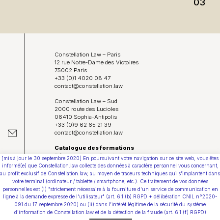
03
Blog
Constellation Law – Paris
12 rue Notre-Dame des Victoires
75002 Paris
+33 (0)1 4020 08 47
contact@constellation.law
Constellation Law – Sud
2000 route des Lucioles
06410 Sophia-Antipolis
+33 (0)9 62 65 21 39
contact@constellation.law
Catalogue des formations
Déposer un avis Google
[mis à jour le 30 septembre 2020] En poursuivant votre navigation sur ce site web, vous êtes
Protection de vos données personnelles
informé(e) que Constellation.law collecte des données à caractère personnel vous concernant,
Conditions Générales d’Utilisation
au profit exclusif de Constellation.law, au moyen de traceurs techniques qui s'implantent dans
votre terminal (ordinateur / tablette / smartphone, etc.). Ce traitement de vos données
Direction artistique & webdesign :
personnelles est (i) "strictement nécessaire à la fourniture d'un service de communication en
Juliette Gabolde • bureau-bolde.com
ligne à la demande expresse de l'utilisateur" (art. 6.1 (b) RGPD + délibération CNIL n°2020-
091 du 17 septembre 2020) ou (ii) dans l'intérêt légitime de la sécurité du système
Youtube
d'information de Constellation.law et de la détection de la fraude (art. 6.1 (f) RGPD)