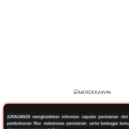
JURAGAN28 menghadirkan informasi seputar permainan slot
pembahasan fitur, mekanisme permainan, serta berbagai bonu