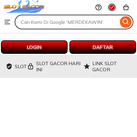
MERDEKAWIN
Skip
to
Search
Browse
ontent
for
items
or
shops
LOGIN
DAFTAR
SLOT GACOR HARI
LINK SLOT
SLOT
INI
GACOR