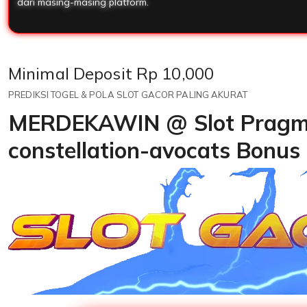
dari masing-masing platform.
Price:
Minimal Deposit Rp 10,000
PREDIKSI TOGEL & POLA SLOT GACOR PALING AKURAT
MERDEKAWIN @ Slot Pragm
constellation-avocats Bonu