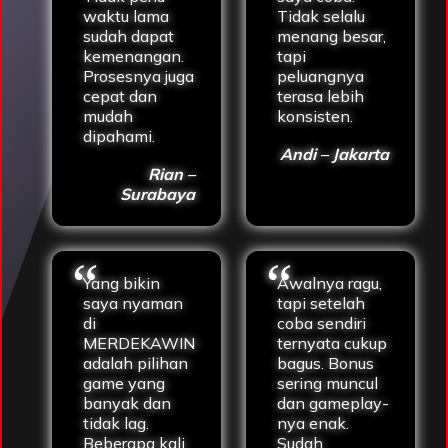
waktu lama
Tidak selalu
sudah dapat
menang besar,
kemenangan.
tapi
Prosesnya juga
peluangnya
cepat dan
terasa lebih
mudah
konsisten.
dipahami.
Andi – Jakarta
Rian –
Surabaya
Yang bikin
Awalnya ragu,
saya nyaman
tapi setelah
di
coba sendiri
MERDEKAWIN
ternyata cukup
adalah pilihan
bagus. Bonus
game yang
sering muncul
banyak dan
dan gameplay-
tidak lag.
nya enak.
Beberapa kali
Sudah