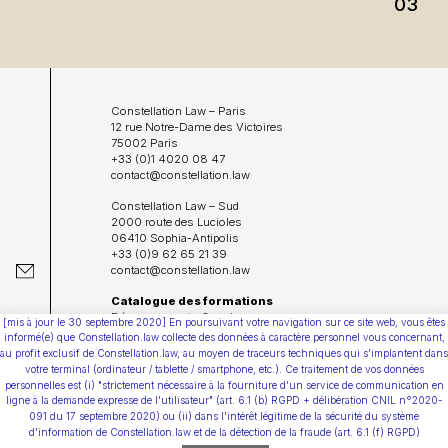
03
Blog
Constellation Law – Paris
12 rue Notre-Dame des Victoires
75002 Paris
+33 (0)1 4020 08 47
contact@constellation.law
Constellation Law – Sud
2000 route des Lucioles
06410 Sophia-Antipolis
+33 (0)9 62 65 21 39
contact@constellation.law
Catalogue des formations
Déposer un avis Google
[mis à jour le 30 septembre 2020] En poursuivant votre navigation sur ce site web, vous êtes
Protection de vos données personnelles
informé(e) que Constellation.law collecte des données à caractère personnel vous concernant,
Conditions Générales d’Utilisation
au profit exclusif de Constellation.law, au moyen de traceurs techniques qui s'implantent dans
votre terminal (ordinateur / tablette / smartphone, etc.). Ce traitement de vos données
Direction artistique & webdesign :
personnelles est (i) "strictement nécessaire à la fourniture d'un service de communication en
Juliette Gabolde • bureau-bolde.com
ligne à la demande expresse de l'utilisateur" (art. 6.1 (b) RGPD + délibération CNIL n°2020-
091 du 17 septembre 2020) ou (ii) dans l'intérêt légitime de la sécurité du système
Youtube
d'information de Constellation.law et de la détection de la fraude (art. 6.1 (f) RGPD)