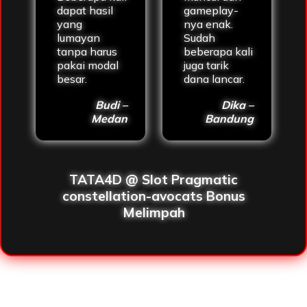
dapat hasil
gameplay-
yang
nya enak.
lumayan
Sudah
tanpa harus
beberapa kali
pakai modal
juga tarik
besar.
dana lancar.
Budi –
Dika –
Medan
Bandung
TATA4D @ Slot Pragmatic
constellation-avocats Bonus
Melimpah