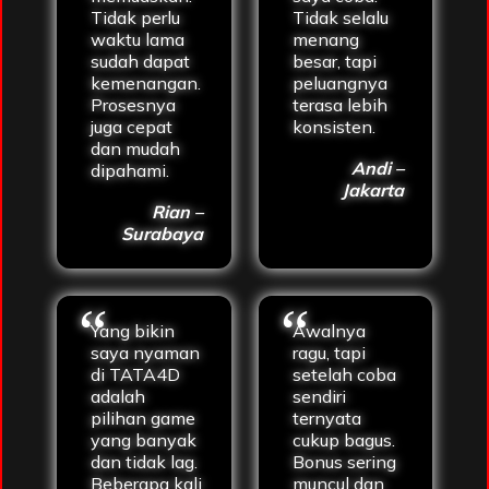
Tidak perlu
Tidak selalu
waktu lama
menang
sudah dapat
besar, tapi
kemenangan.
peluangnya
Prosesnya
terasa lebih
juga cepat
konsisten.
dan mudah
Andi –
dipahami.
Jakarta
Rian –
Surabaya
Yang bikin
Awalnya
saya nyaman
ragu, tapi
di TATA4D
setelah coba
adalah
sendiri
pilihan game
ternyata
yang banyak
cukup bagus.
dan tidak lag.
Bonus sering
Beberapa kali
muncul dan