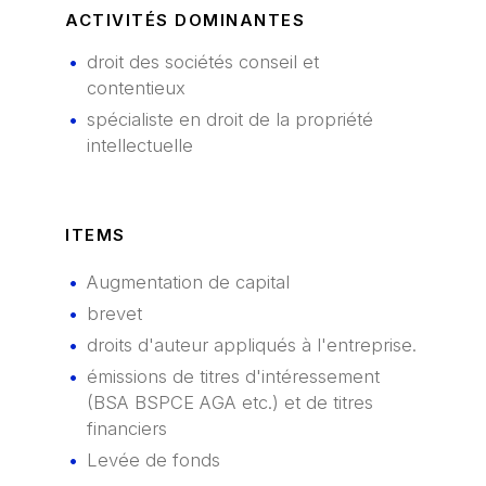
ACTIVITÉS DOMINANTES
Accueil
droit des sociétés conseil et
contentieux
Nos compétences
spécialiste en droit de la propriété
intellectuelle
Notre équipe
Constellation Médiation
CONTACTEZ-NOUS
ITEMS
Nos partenaires
Augmentation de capital
Nous écrire un mail
brevet
Nous rejoindre
droits d'auteur appliqués à l'entreprise.
émissions de titres d'intéressement
Les Smart Diagnostics
(BSA BSPCE AGA etc.) et de titres
financiers
Blog
Levée de fonds