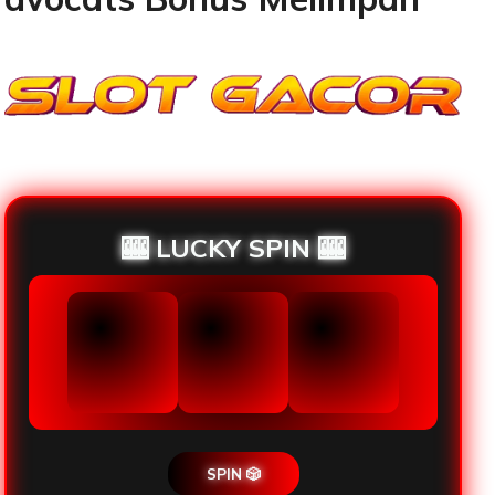
🎰 LUCKY SPIN 🎰
SPIN 🎲