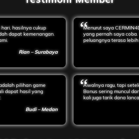
ari, hasilnya cukup
Menurut saya CERMIN4D 
udah dapat kemenangan.
yang pernah saya coba. 
ami.
peluangnya terasa lebih
Rian – Surabaya
adalah pilihan game
Awalnya ragu, tapi setel
li dapat hasil yang
Bonus sering muncul da
.
kali juga tarik dana lanca
Budi – Medan