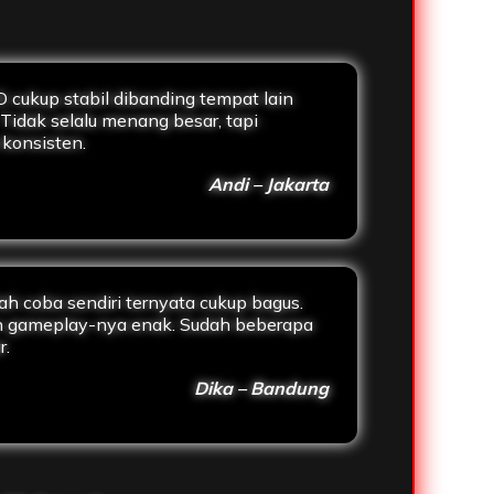
cukup stabil dibanding tempat lain
Tidak selalu menang besar, tapi
 konsisten.
Andi – Jakarta
ah coba sendiri ternyata cukup bagus.
n gameplay-nya enak. Sudah beberapa
r.
Dika – Bandung