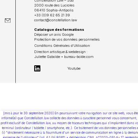
Constellation Law – Sud
2000 route des Lucioles
06410 Sophia-Antipolis
+33 (0)9 62 65 21 39
contact@constellation.law
Catalogue des formations
Déposer un avis Google
Protection de vos données personnelles
Conditions Générales d’Utilisation
Direction artistique & webdesign :
Juliette Gabolde • bureau-bolde.com
Youtube
[mis à jour le 30 septembre 2020] En poursuivant votre navigation sur ce site web, vous ête
informé(e) que Constellation.law collecte des données à caractère personnel vous concernant,
profit exclusif de Constellation.law, au moyen de traceurs techniques qui s'implantent dans vo
terminal (ordinateur / tablette / smartphone, etc.). Ce traitement de vos données personnelles 
(i) "strictement nécessaire à la fourniture d'un service de communication en ligne à la deman
expresse de l'utilisateur" (art. 6.1 (b) RGPD + délibération CNIL n°2020-091 du 17 septemb