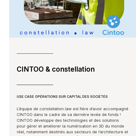
Constellation Médiation
CONTACTEZ-NOUS
Nos partenaires
Nous écrire un mail
Nous rejoindre
Les Smart Diagnostics
CINTOO & constellation
Blog
USE CASE OPÉRATIONS SUR CAPITAL DES SOCIÉTÉS
L’équipe de constellation.law est fière d’avoir accompagné
CINTOO dans le cadre de sa dernière levée de fonds !
CINTOO développe des technologies et des solutions
pour gérer et améliorer la numérisation en 3D du monde
réel, notamment destinés aux secteurs de l’architecture et