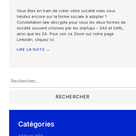
Vous êtes en train de créer votre société mais vous
Accueil
hésitez encore sur la forme sociale à adopter ?
Constellation.law décrypte pour vous les deux formes de
société souvent choisies par les startups – SAS et SARL,
Nos compétences
ainsi que les SA. Pour voir ce Zoom sur notre page
LinkedIn, cliquez ici
Notre équipe
LIRE LA SUITE →
Constellation Médiation
CONTACTEZ-NOUS
Nos partenaires
Nous écrire un mail
Nous rejoindre
Les Smart Diagnostics
Catégories
Blog