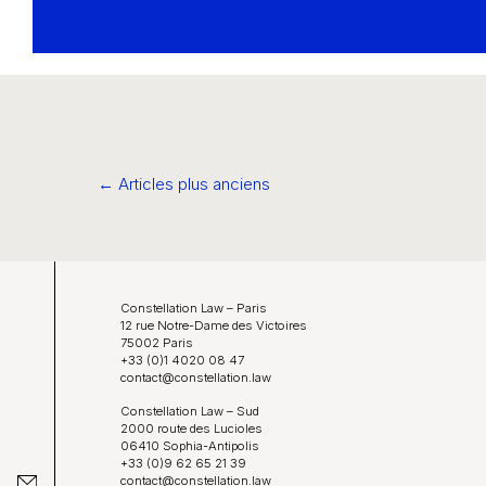
← Articles plus anciens
Navigation
des
articles
Constellation Law – Paris
12 rue Notre-Dame des Victoires
75002 Paris
+33 (0)1 4020 08 47
contact@constellation.law
Constellation Law – Sud
2000 route des Lucioles
06410 Sophia-Antipolis
+33 (0)9 62 65 21 39
contact@constellation.law