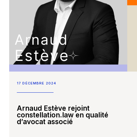
Accueil
Nos compétences
Notre équipe
17 DÉCEMBRE 2024
Constellation Médiation
CONTACTEZ-NOUS
Nos partenaires
Arnaud Estève rejoint
Nous écrire un mail
constellation.law en qualité
dʼavocat associé
Nous rejoindre