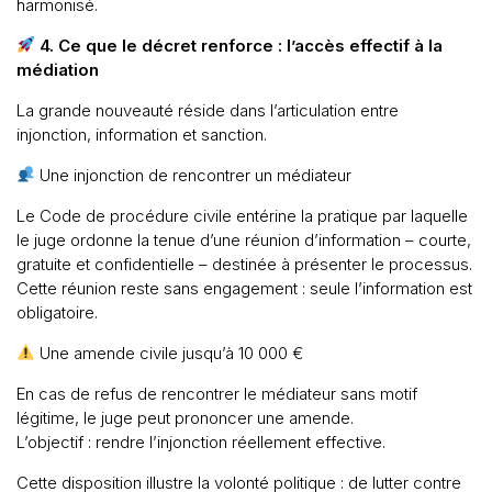
harmonisé.
Nos partenaires
4. Ce que le décret renforce : l’accès effectif à la
Nous écrire un mail
médiation
Nous rejoindre
La grande nouveauté réside dans l’articulation entre
injonction, information et sanction.
Les Smart Diagnostics
Une injonction de rencontrer un médiateur
Blog
Le Code de procédure civile entérine la pratique par laquelle
le juge ordonne la tenue d’une réunion d’information – courte,
gratuite et confidentielle – destinée à présenter le processus.
Cette réunion reste sans engagement : seule l’information est
obligatoire.
Une amende civile jusqu’à 10 000 €
En cas de refus de rencontrer le médiateur sans motif
légitime, le juge peut prononcer une amende.
L’objectif : rendre l’injonction réellement effective.
Cette disposition illustre la volonté politique : de lutter contre