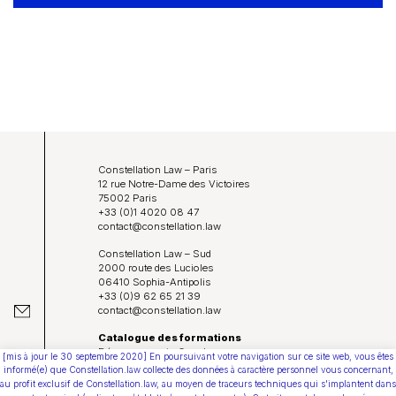
Constellation Law – Paris
12 rue Notre-Dame des Victoires
75002 Paris
+33 (0)1 4020 08 47
contact@constellation.law
Constellation Law – Sud
2000 route des Lucioles
06410 Sophia-Antipolis
+33 (0)9 62 65 21 39
contact@constellation.law
Catalogue des formations
Déposer un avis Google
[mis à jour le 30 septembre 2020] En poursuivant votre navigation sur ce site web, vous êtes
Protection de vos données personnelles
informé(e) que Constellation.law collecte des données à caractère personnel vous concernant,
Conditions Générales d’Utilisation
au profit exclusif de Constellation.law, au moyen de traceurs techniques qui s'implantent dans