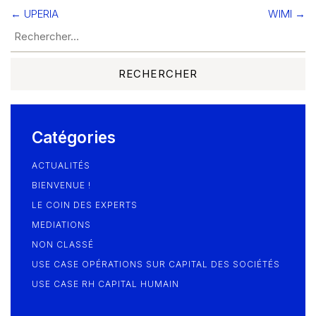
Notre équipe
← UPERIA
WIMI →
Navigation
de
Constellation Médiation
CONTACTEZ-NOUS
l’article
Nos partenaires
Nous écrire un mail
Nous rejoindre
Catégories
Les Smart Diagnostics
ACTUALITÉS
BIENVENUE !
Blog
LE COIN DES EXPERTS
MEDIATIONS
NON CLASSÉ
USE CASE OPÉRATIONS SUR CAPITAL DES SOCIÉTÉS
USE CASE RH CAPITAL HUMAIN