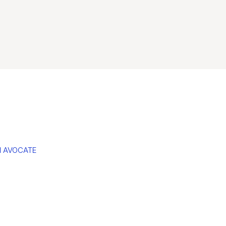
N AVOCATE
on