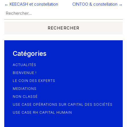
← KEECASH et constellation
CINTOO & constellation →
Navigation
Blog
de
l’article
Catégories
ACTUALITÉS
BIENVENUE !
LE COIN DES EXPERTS
MEDIATIONS
NON CLASSÉ
USE CASE OPÉRATIONS SUR CAPITAL DES SOCIÉTÉS
USE CASE RH CAPITAL HUMAIN