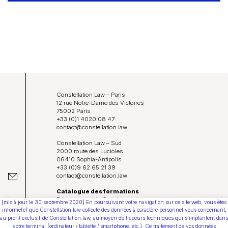
Constellation Law – Paris
12 rue Notre-Dame des Victoires
75002 Paris
+33 (0)1 4020 08 47
contact@constellation.law
Constellation Law – Sud
2000 route des Lucioles
06410 Sophia-Antipolis
+33 (0)9 62 65 21 39
contact@constellation.law
Catalogue des formations
Déposer un avis Google
[mis à jour le 30 septembre 2020] En poursuivant votre navigation sur ce site web, vous êtes
Protection de vos données personnelles
informé(e) que Constellation.law collecte des données à caractère personnel vous concernant,
Conditions Générales d’Utilisation
au profit exclusif de Constellation.law, au moyen de traceurs techniques qui s'implantent dans
votre terminal (ordinateur / tablette / smartphone, etc.). Ce traitement de vos données
Direction artistique & webdesign :