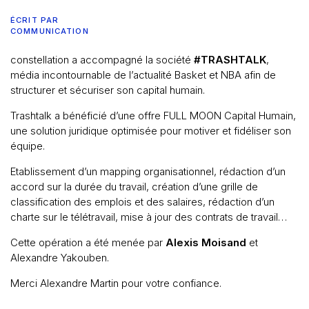
ÉCRIT PAR
COMMUNICATION
constellation a accompagné la société
#TRASHTALK
,
média incontournable de l’actualité Basket et NBA afin de
Accueil
structurer et sécuriser son capital humain.
Trashtalk a bénéficié d’une offre FULL MOON Capital Humain,
Nos compétences
une solution juridique optimisée pour motiver et fidéliser son
équipe.
Notre équipe
Etablissement d’un mapping organisationnel, rédaction d’un
accord sur la durée du travail, création d’une grille de
Constellation Médiation
CONTACTEZ-NOUS
classification des emplois et des salaires, rédaction d’un
charte sur le télétravail, mise à jour des contrats de travail…
Nos partenaires
Nous écrire un mail
Cette opération a été menée par
Alexis Moisand
et
Alexandre Yakouben.
Nous rejoindre
Merci Alexandre Martin pour votre confiance.
Les Smart Diagnostics